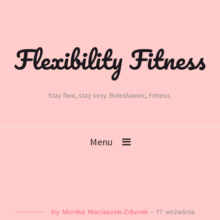
Flexibility Fitness
Stay flexi, stay sexy. Bolesławiec, Fitness.
Menu
by
Monika Maciaszek-Zdunek
-
17 września